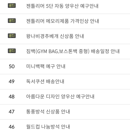
젠틀리머 5단 자동 양우산 예구안내
젠틀리머 메모리제품 가격인상 안내
왕나비경추베개 신상품 안내
짐백(GYM BAG,보스톤백 중형) 배송일정 안내
50
미니백팩 예구 안내
49
독서쿠션 배송안내
48
아름다운 디자인 양우산 예구안내
47
통풍방석 신상품 안내
46
월드컵 나눔방석 안내