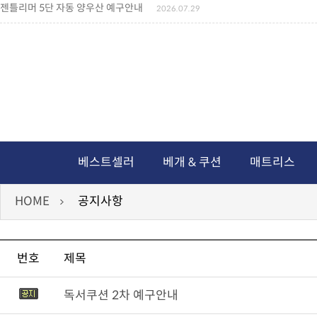
젠틀리머 5단 자동 양우산 예구안내
2026.07.29
젠틀리머 메모리제품 가격인상 안내
2026.07.27
왕나비경추베개 신상품 안내
2026.07.21
짐백(GYM BAG,보스톤백 중형) 배송일정 ..
2026.04.10
미니백팩 예구 안내
2026.04.14
독서쿠션 배송안내
2026.07.18
아름다운 디자인 양우산 예구안내
2026.06.30
통풍방석 신상품 안내
2026.06.02
월드컵 나눔방석 안내
2026.06.13
독서쿠션 2차 예구안내
2026.08.04
베스트셀러
베개 & 쿠션
매트리스
HOME
공지사항
번호
제목
독서쿠션 2차 예구안내