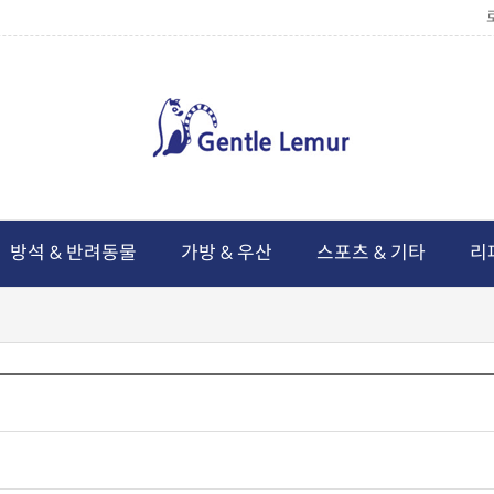
방석 & 반려동물
가방 & 우산
스포츠 & 기타
리