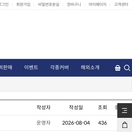
로그인
회원가입
비밀번호분실
장바구니
마이페이지
고객센터
퍼판매
이벤트
각종커버
해외소개
작성자
작성일
조회
좋아요
운영자
2026-08-04
436
0