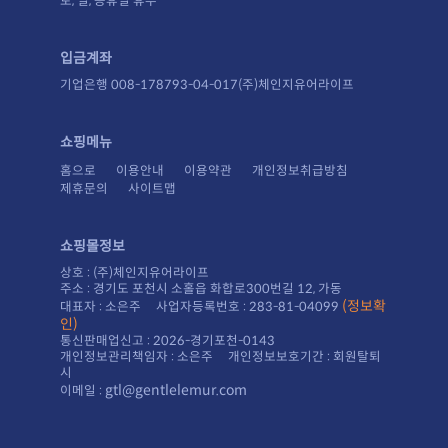
토, 일, 공휴일 휴무
입금계좌
기업은행 008-178793-04-017(주)체인지유어라이프
쇼핑메뉴
홈으로
이용안내
이용약관
개인정보취급방침
제휴문의
사이트맵
쇼핑몰정보
상호 : (주)체인지유어라이프
주소 : 경기도 포천시 소홀읍 화합로300번길 12, 가동
대표자 : 소은주 사업자등록번호 : 283-81-04099
인)
통신판매업신고 : 2026-경기포천-0143
시
gtl@gentlelemur.com
이메일 :