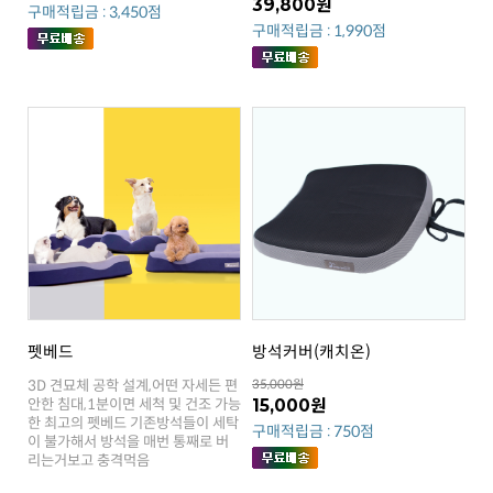
39,800원
구매적립금 : 3,450점
구매적립금 : 1,990점
펫베드
방석커버(캐치온)
35,000원
15,000원
구매적립금 : 750점
리는거보고 충격먹음