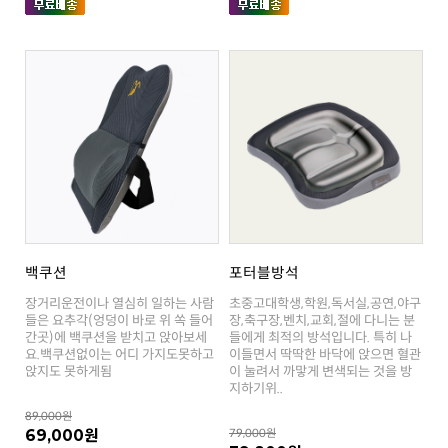
백쿠션
포터블방석
앉지도 못하게됨
지하기위..
89,000원
69,000원
79,000원