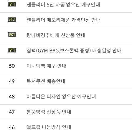
젠틀리머 5단 자동 양우산 예구안내
젠틀리머 메모리제품 가격인상 안내
왕나비경추베개 신상품 안내
짐백(GYM BAG,보스톤백 중형) 배송일정 안내
50
미니백팩 예구 안내
49
독서쿠션 배송안내
48
아름다운 디자인 양우산 예구안내
47
통풍방석 신상품 안내
46
월드컵 나눔방석 안내