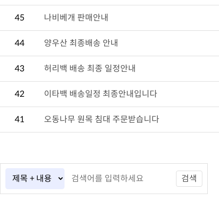
45
나비베개 판매안내
44
양우산 최종배송 안내
43
허리백 배송 최종 일정안내
42
이타백 배송일정 최종안내입니다
41
오동나무 원목 침대 주문받습니다
검색