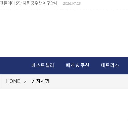
젠틀리머 5단 자동 양우산 예구안내
2026.07.29
젠틀리머 메모리제품 가격인상 안내
2026.07.27
왕나비경추베개 신상품 안내
2026.07.21
짐백(GYM BAG,보스톤백 중형) 배송일정 ..
2026.04.10
미니백팩 예구 안내
2026.04.14
독서쿠션 배송안내
2026.07.18
아름다운 디자인 양우산 예구안내
2026.06.30
통풍방석 신상품 안내
2026.06.02
월드컵 나눔방석 안내
2026.06.13
독서쿠션 2차 예구안내
2026.08.04
베스트셀러
베개 & 쿠션
매트리스
HOME
공지사항