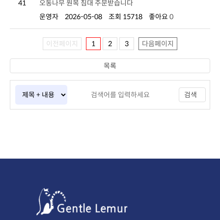
41
오동나무 원목 침대 주문받습니다
운영자
2026-05-08
조회 15718
좋아요
0
이전페이지
1
2
3
다음페이지
목록
검색