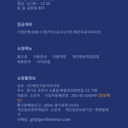
점심 : 12:30 ~ 13:30
토, 일, 공휴일 휴무
입금계좌
기업은행 008-178793-04-017(주)체인지유어라이프
쇼핑메뉴
홈으로
이용안내
이용약관
개인정보취급방침
제휴문의
사이트맵
쇼핑몰정보
상호 : (주)체인지유어라이프
주소 : 경기도 포천시 소홀읍 화합로300번길 12, 가동
대표자 : 소은주 사업자등록번호 : 283-81-04099
인)
통신판매업신고 : 2026-경기포천-0143
시
gtl@gentlelemur.com
이메일 :