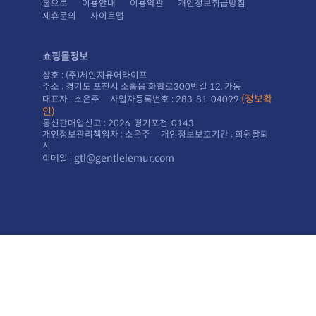
홈으로
이용안내
이용약관
개인정보취급방침
제휴문의
사이트맵
쇼핑몰정보
상호 : (주)체인지유어라이프
주소 : 경기도 포천시 소홀읍 화합로300번길 12, 가동
대표자 : 소은주 사업자등록번호 : 283-81-04099
인)
통신판매업신고 : 2026-경기포천-0143
시
gtl@gentlelemur.com
이메일 :