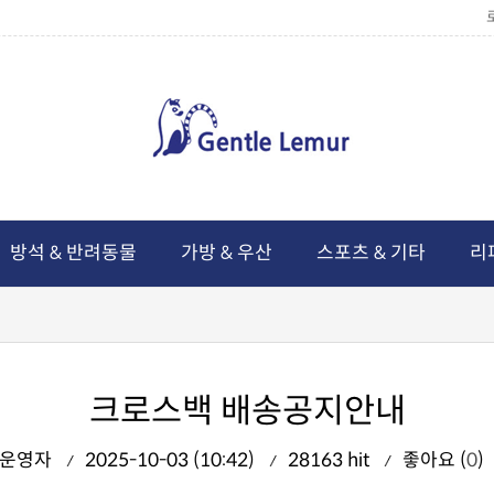
방석 & 반려동물
가방 & 우산
스포츠 & 기타
리
크로스백 배송공지안내
운영자
2025-10-03 (10:42)
28163 hit
좋아요 (
0
)