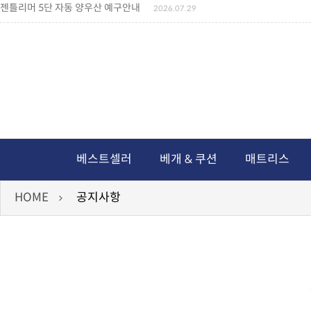
젠틀리머 5단 자동 양우산 예구안내
2026.07.29
젠틀리머 메모리제품 가격인상 안내
2026.07.27
왕나비경추베개 신상품 안내
2026.07.21
짐백(GYM BAG,보스톤백 중형) 배송일정 ..
2026.04.10
미니백팩 예구 안내
2026.04.14
독서쿠션 배송안내
2026.07.18
아름다운 디자인 양우산 예구안내
2026.06.30
통풍방석 신상품 안내
2026.06.02
월드컵 나눔방석 안내
2026.06.13
독서쿠션 2차 예구안내
2026.08.04
베스트셀러
베개 & 쿠션
매트리스
HOME
공지사항