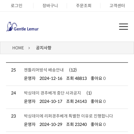
로그인
장바구니
주문조회
고객센터
HOME
공지사항
25
젠틀리머방석 배송안내
(12)
운영자
2024-12-16
조회 48813
좋아요
0
24
박싱데이 경추베개 중단 사과공지
(1)
운영자
2024-10-17
조회 24143
좋아요
0
23
박싱데이에 리퍼경추베개 특별한 이유로 진행합니다
운영자
2024-10-29
조회 23240
좋아요
0