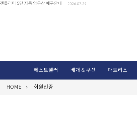
젠틀리머 5단 자동 양우산 예구안내
2026.07.29
젠틀리머 메모리제품 가격인상 안내
2026.07.27
왕나비경추베개 신상품 안내
2026.07.21
짐백(GYM BAG,보스톤백 중형) 배송일정 ..
2026.04.10
미니백팩 예구 안내
2026.04.14
독서쿠션 배송안내
2026.07.18
아름다운 디자인 양우산 예구안내
2026.06.30
통풍방석 신상품 안내
2026.06.02
월드컵 나눔방석 안내
2026.06.13
독서쿠션 2차 예구안내
2026.08.04
베스트셀러
베개 & 쿠션
매트리스
HOME
회원인증