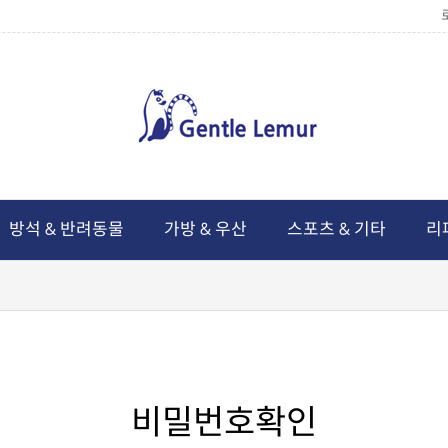
방석 & 반려동물
가방 & 우산
스포츠 & 기타
리
비밀번호확인