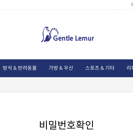
방석 & 반려동물
가방 & 우산
스포츠 & 기타
리
비밀번호확인