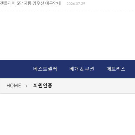
젠틀리머 5단 자동 양우산 예구안내
2026.07.29
젠틀리머 메모리제품 가격인상 안내
2026.07.27
왕나비경추베개 신상품 안내
2026.07.21
짐백(GYM BAG,보스톤백 중형) 배송일정 ..
2026.04.10
미니백팩 예구 안내
2026.04.14
독서쿠션 배송안내
2026.07.18
아름다운 디자인 양우산 예구안내
2026.06.30
통풍방석 신상품 안내
2026.06.02
월드컵 나눔방석 안내
2026.06.13
독서쿠션 2차 예구안내
2026.08.04
베스트셀러
베개 & 쿠션
매트리스
HOME
회원인증