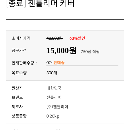
[종료] 젠틀리머 커버
소비자가격
40,000원
63%할인
15,000원
공구가격
750점 적립
0개
판매중
현재판매수량 :
목표수량 :
300개
원산지
대한민국
브랜드
젠틀리머
제조사
(주)젠틀리머
상품중량
0.20kg