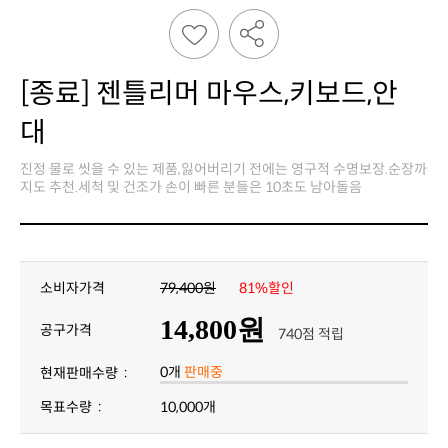
대
지도 추천.세척 및 건조가 손이 빠른 분들은 10초도 남아돌음
소비자가격
79,400원
81%할인
14,800원
공구가격
740점 적립
0개
판매중
현재판매수량 :
목표수량 :
10,000개