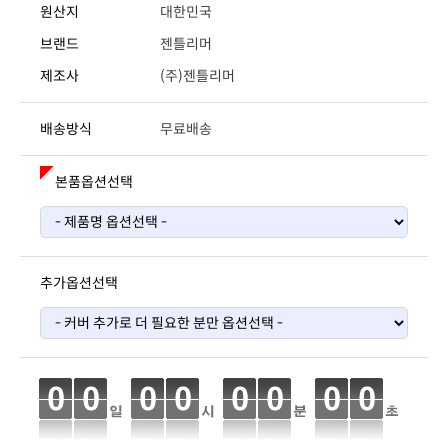
원산지
대한민국
브랜드
젠틀리머
제조사
(주)젠틀리머
배송방식
무료배송
본품옵션선택
추가옵션선택