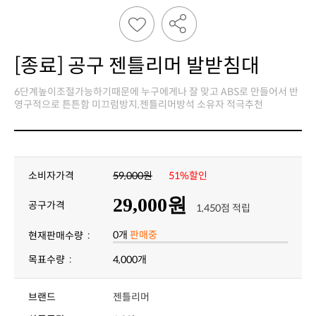
[종료] 공구 젠틀리머 발받침대
영구적으로 튼튼함 미끄럼방지,젠틀리머방석 소유자 적극추천
소비자가격
59,000원
51%할인
29,000원
공구가격
1,450점 적립
0개
판매중
현재판매수량 :
목표수량 :
4,000개
브랜드
젠틀리머