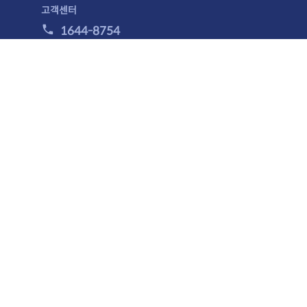
고객센터
1644-8754
010-9224-8754
월 - 금 : 10:00 ~ 17:00
점심 : 12:30 ~ 13:30
토, 일, 공휴일 휴무
입금계좌
기업은행 008-178793-04-017(주)체인지유어라이프
쇼핑메뉴
홈으로
이용안내
이용약관
개인정보취급방침
제휴문의
사이트맵