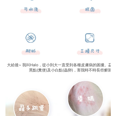
黑點(糞便)及小白點(蟲卵)，害我時不時長些癬斑