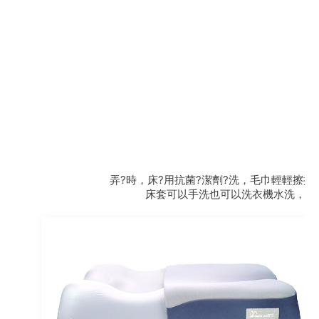
弄?時，床?用抗菌?潔劑?洗，毛巾輕輕擦
床套可以手洗也可以洗衣機水洗，是