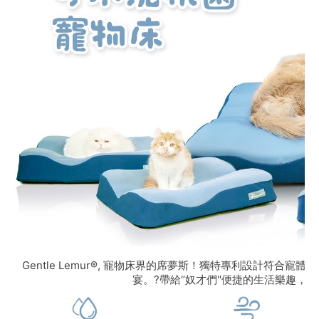
宴。?帶給‘’奴才們''便捷的生活樂趣，?