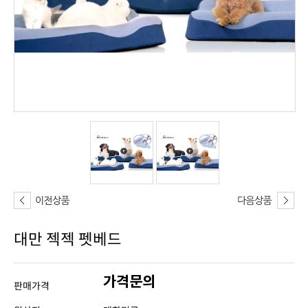
대만 젝젝 펫베드
가격문의
판매가격