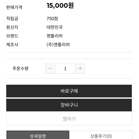
15,000원
판매가격
적립금
750점
원산지
대한민국
브랜드
젠틀리머
제조사
(주)젠틀리머
주문수량
바로구매
장바구니
찜하기
상세설명
상품후기(0)