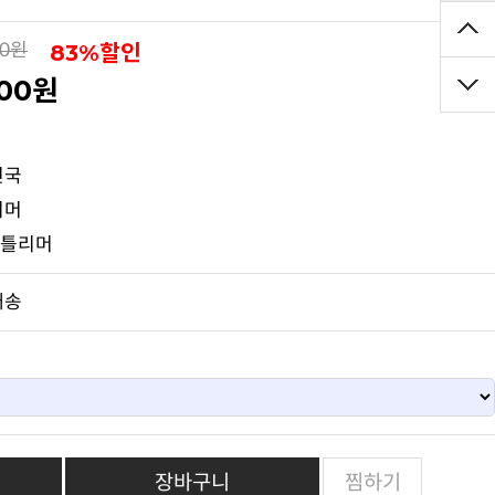
83%할인
00원
000원
점
민국
리머
젠틀리머
배송
장바구니
찜하기