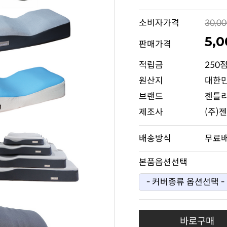
소비자가격
30,0
5,
판매가격
적립금
250
원산지
대한
브랜드
젠틀
제조사
(주)
배송방식
무료
본품옵션선택
바로구매