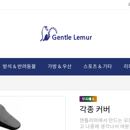
방석 & 반려동물
가방 & 우산
스포츠 & 기타
리
각종 커버
고 나중에 생각나서 여분