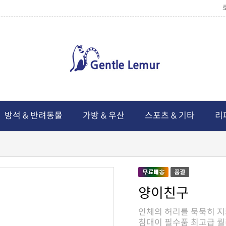
방석 & 반려동물
가방 & 우산
스포츠 & 기타
리
양이친구
침대이 필수품 최고급 