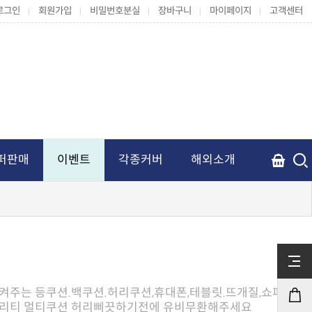
로그인
회원가입
비밀번호분실
장바구니
마이페이지
고객센터
퍼판매
이벤트
각종커버
해외소개
퀄리티 멀티쿠션 허리삐끗하기전에 유비무환해주세요