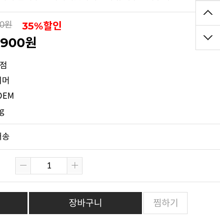
35%할인
00원
,900원
5점
리머
OEM
kg
배송
장바구니
찜하기