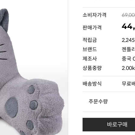
소비자가격
69,0
44
판매가격
적립금
2,24
브랜드
젠틀
제조사
중국 
상품중량
2.00
배송방식
무료
주문수량
바로구매