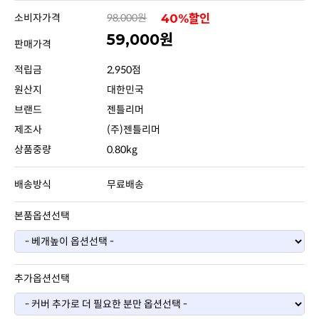
소비자가격
98,000원
40%할인
59,000원
판매가격
적립금
2,950점
원산지
대한민국
브랜드
젠틀리머
제조사
(주)젠틀리머
상품중량
0.80kg
배송방식
무료배송
본품옵션선택
추가옵션선택