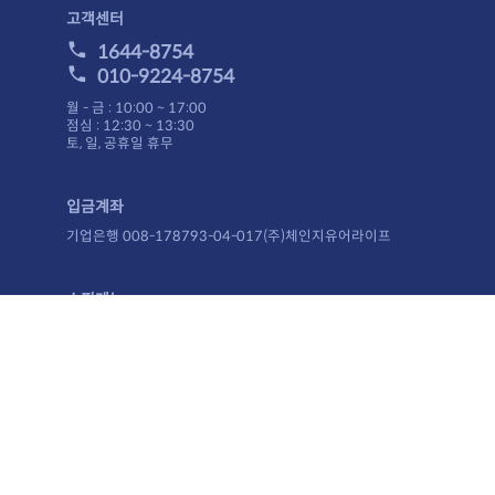
고객센터
1644-8754
010-9224-8754
월 - 금 : 10:00 ~ 17:00
점심 : 12:30 ~ 13:30
토, 일, 공휴일 휴무
입금계좌
기업은행 008-178793-04-017(주)체인지유어라이프
쇼핑메뉴
홈으로
이용안내
이용약관
개인정보취급방침
제휴문의
사이트맵