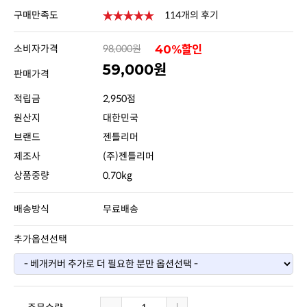
구매만족도
114개의 후기
소비자가격
98,000원
40%할인
59,000원
판매가격
적립금
2,950점
원산지
대한민국
브랜드
젠틀리머
제조사
(주)젠틀리머
상품중량
0.70kg
배송방식
무료배송
추가옵션선택