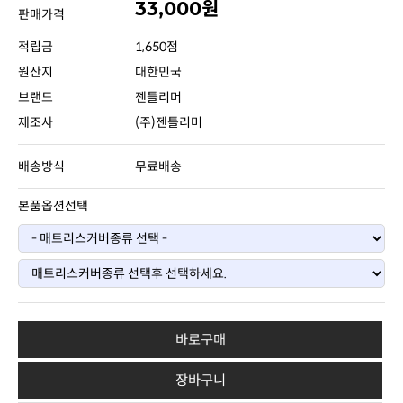
33,000원
판매가격
적립금
1,650점
원산지
대한민국
브랜드
젠틀리머
제조사
(주)젠틀리머
배송방식
무료배송
본품옵션선택
바로구매
장바구니