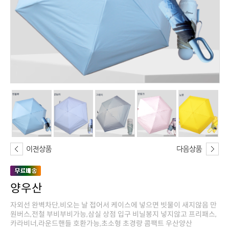
양우산
카라비너,라운드핸들 호환가능,초소형 초경량 콤팩트 우산양산