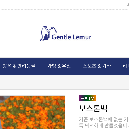
방석 & 반려동물
가방 & 우산
스포츠 & 기타
리
보스톤백
록 넉넉하게 만들었읍니