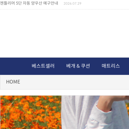
젠틀리머 5단 자동 양우산 예구안내
2026.07.29
젠틀리머 메모리제품 가격인상 안내
2026.07.27
왕나비경추베개 신상품 안내
2026.07.21
짐백(GYM BAG,보스톤백 중형) 배송일정 ..
2026.04.10
미니백팩 예구 안내
2026.04.14
독서쿠션 배송안내
2026.07.18
아름다운 디자인 양우산 예구안내
2026.06.30
통풍방석 신상품 안내
2026.06.02
월드컵 나눔방석 안내
2026.06.13
독서쿠션 2차 예구안내
2026.08.04
베스트셀러
베개 & 쿠션
매트리스
HOME