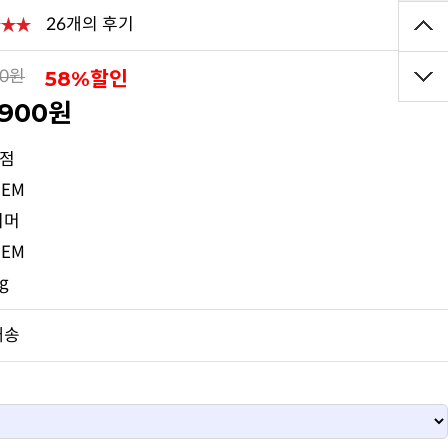
26개의 후기
58%할인
00원
,900원
5점
EM
리머
EM
kg
배송