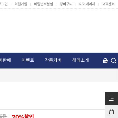
로그인
회원가입
비밀번호분실
장바구니
마이페이지
고객센터
퍼판매
이벤트
각종커버
해외소개
70%할인
00원