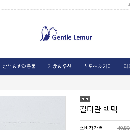
방석 & 반려동물
가방 & 우산
스포츠 & 기타
리
길다란 백팩
소비자가격
49,8