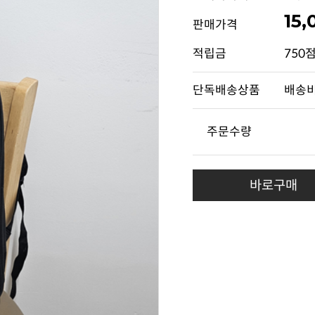
15
판매가격
적립금
750
단독배송상품
배송비
주문수량
바로구매