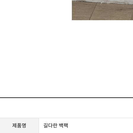
제품명
길다란 백팩