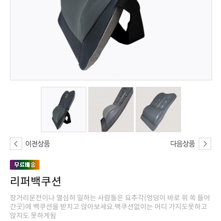
리퍼백쿠션
앉지도 못하게됨