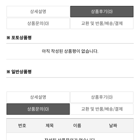
상품정보고시
제품명
리퍼백쿠션
판매가격
49,000원
브랜드
젠틀리머
원산지
대한민국
제조사
(주)젠틀리머