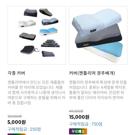
각종 커버
커버(젠틀리머 경추베개)
부에 좋은 다이어 아이보리 면커버
버 총 집합시킴
49,000원
30,000원
15,000원
5,000원
구매적립금 : 750점
구매적립금 : 250점