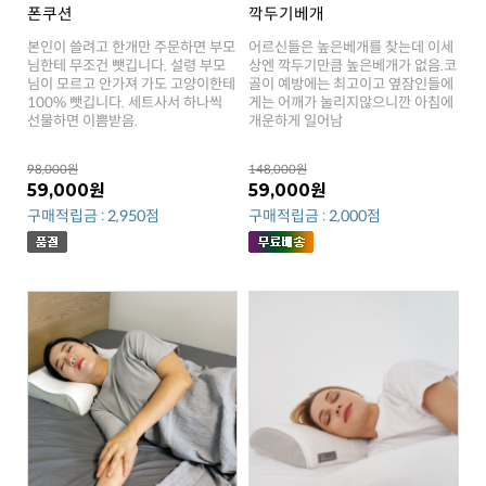
폰쿠션
깍두기베개
선물하면 이쁨받음.
개운하게 일어남
98,000원
148,000원
59,000원
59,000원
구매적립금 : 2,950점
구매적립금 : 2,000점