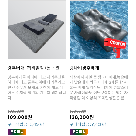
경추베개+허리받침+폰쿠션
왕나비경추베개
다
리생김 더 이상의 유목민생할은 끝
198,000원
198,000원
109,000원
128,000원
구매적립금 : 5,450점
구매적립금 : 6,400점