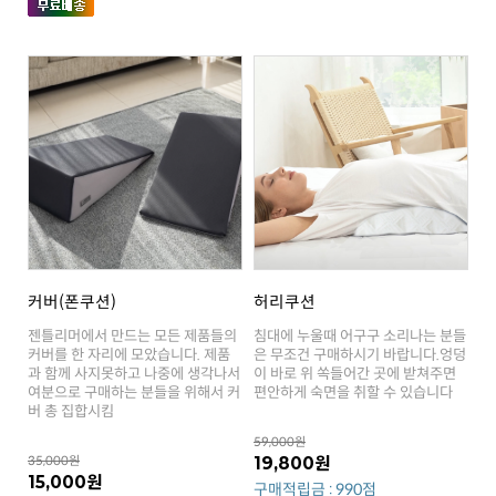
커버(폰쿠션)
허리쿠션
편안하게 숙면을 취할 수 있습니다
버 총 집합시킴
59,000원
35,000원
19,800원
15,000원
구매적립금 : 990점