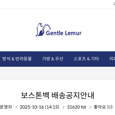
방석 & 반려동물
가방 & 우산
스포츠 & 기타
리
보스톤백 배송공지안내
운영자
2025-10-16 (14:15)
31620 hit
좋아요 (
0
)