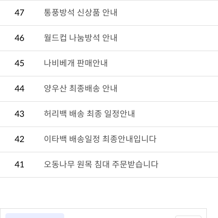
47
통풍방석 신상품 안내
46
월드컵 나눔방석 안내
45
나비베개 판매안내
44
양우산 최종배송 안내
43
허리백 배송 최종 일정안내
42
이타백 배송일정 최종안내입니다
41
오동나무 원목 침대 주문받습니다