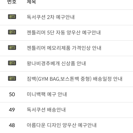
번호
제목
독서쿠션 2차 예구안내
젠틀리머 5단 자동 양우산 예구안내
젠틀리머 메모리제품 가격인상 안내
왕나비경추베개 신상품 안내
짐백(GYM BAG,보스톤백 중형) 배송일정 안내
50
미니백팩 예구 안내
49
독서쿠션 배송안내
48
아름다운 디자인 양우산 예구안내