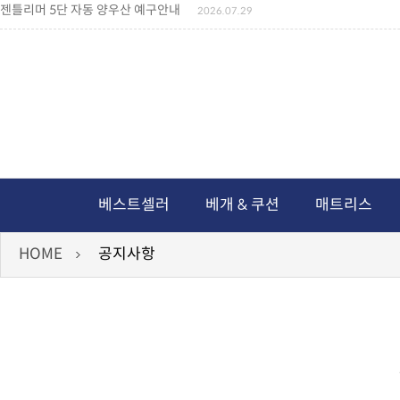
젠틀리머 5단 자동 양우산 예구안내
2026.07.29
젠틀리머 메모리제품 가격인상 안내
2026.07.27
왕나비경추베개 신상품 안내
2026.07.21
짐백(GYM BAG,보스톤백 중형) 배송일정 ..
2026.04.10
미니백팩 예구 안내
2026.04.14
독서쿠션 배송안내
2026.07.18
아름다운 디자인 양우산 예구안내
2026.06.30
통풍방석 신상품 안내
2026.06.02
월드컵 나눔방석 안내
2026.06.13
독서쿠션 2차 예구안내
2026.08.04
베스트셀러
베개 & 쿠션
매트리스
HOME
공지사항