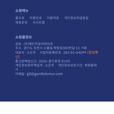
쇼핑메뉴
홈으로
이용안내
이용약관
개인정보취급방침
제휴문의
사이트맵
쇼핑몰정보
상호 : (주)체인지유어라이프
주소 : 경기도 포천시 소홀읍 화합로300번길 12, 가동
대표자 : 소은주 사업자등록번호 : 283-81-04099
인)
통신판매업신고 : 2026-경기포천-0143
시
gtl@gentlelemur.com
이메일 :