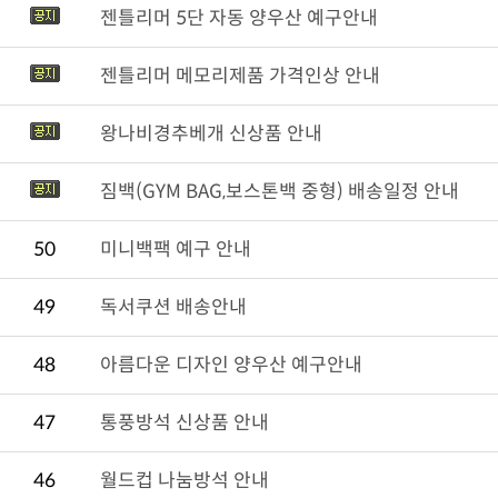
젠틀리머 5단 자동 양우산 예구안내
젠틀리머 메모리제품 가격인상 안내
왕나비경추베개 신상품 안내
짐백(GYM BAG,보스톤백 중형) 배송일정 안내
50
미니백팩 예구 안내
49
독서쿠션 배송안내
48
아름다운 디자인 양우산 예구안내
47
통풍방석 신상품 안내
46
월드컵 나눔방석 안내