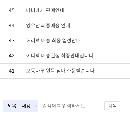
45
나비베개 판매안내
44
양우산 최종배송 안내
43
허리백 배송 최종 일정안내
42
이타백 배송일정 최종안내입니다
41
오동나무 원목 침대 주문받습니다
검색