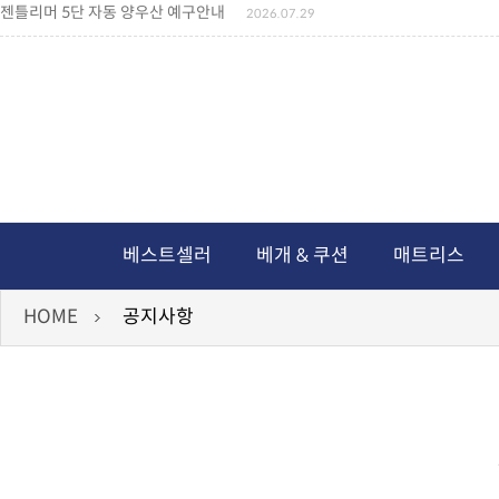
젠틀리머 5단 자동 양우산 예구안내
2026.07.29
젠틀리머 메모리제품 가격인상 안내
2026.07.27
왕나비경추베개 신상품 안내
2026.07.21
짐백(GYM BAG,보스톤백 중형) 배송일정 ..
2026.04.10
미니백팩 예구 안내
2026.04.14
독서쿠션 배송안내
2026.07.18
아름다운 디자인 양우산 예구안내
2026.06.30
통풍방석 신상품 안내
2026.06.02
월드컵 나눔방석 안내
2026.06.13
독서쿠션 2차 예구안내
2026.08.04
베스트셀러
베개 & 쿠션
매트리스
HOME
공지사항