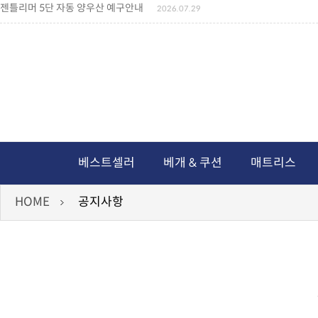
젠틀리머 메모리제품 가격인상 안내
2026.07.27
왕나비경추베개 신상품 안내
2026.07.21
짐백(GYM BAG,보스톤백 중형) 배송일정 ..
2026.04.10
미니백팩 예구 안내
2026.04.14
독서쿠션 배송안내
2026.07.18
아름다운 디자인 양우산 예구안내
2026.06.30
통풍방석 신상품 안내
2026.06.02
월드컵 나눔방석 안내
2026.06.13
독서쿠션 2차 예구안내
2026.08.04
베스트셀러
베개 & 쿠션
매트리스
HOME
공지사항