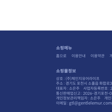
쇼핑메뉴
홈으로
이용안내
이용약관
쇼핑몰정보
상호 : (주)체인지유어라이프
주소 : 경기도 포천시 소홀읍 화합로30
대표자 : 소은주 사업자등록번호 : 28
통신판매업신고 : 2026-경기포천-0
개인정보관리책임자 : 소은주 개인
gtl@gentlelemur.com
이메일 :