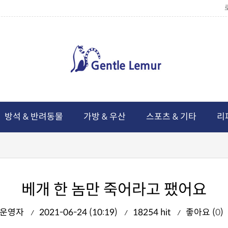
방석 & 반려동물
가방 & 우산
스포츠 & 기타
리
베개 한 놈만 죽어라고 팼어요
운영자
2021-06-24 (10:19)
18254 hit
좋아요 (
0
)