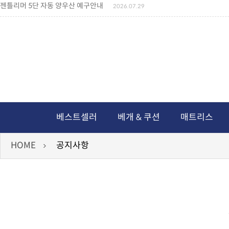
젠틀리머 5단 자동 양우산 예구안내
2026.07.29
젠틀리머 메모리제품 가격인상 안내
2026.07.27
왕나비경추베개 신상품 안내
2026.07.21
짐백(GYM BAG,보스톤백 중형) 배송일정 ..
2026.04.10
미니백팩 예구 안내
2026.04.14
독서쿠션 배송안내
2026.07.18
아름다운 디자인 양우산 예구안내
2026.06.30
통풍방석 신상품 안내
2026.06.02
월드컵 나눔방석 안내
2026.06.13
독서쿠션 2차 예구안내
2026.08.04
베스트셀러
베개 & 쿠션
매트리스
HOME
공지사항