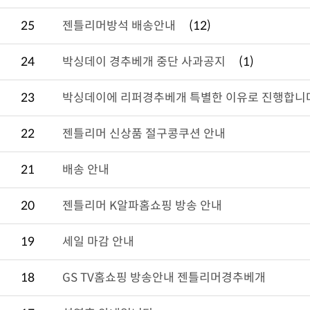
25
젠틀리머방석 배송안내
(12)
24
박싱데이 경추베개 중단 사과공지
(1)
23
박싱데이에 리퍼경추베개 특별한 이유로 진행합니
22
젠틀리머 신상품 절구콩쿠션 안내
21
배송 안내
20
젠틀리머 K알파홈쇼핑 방송 안내
19
세일 마감 안내
18
GS TV홈쇼핑 방송안내 젠틀리머경추베개