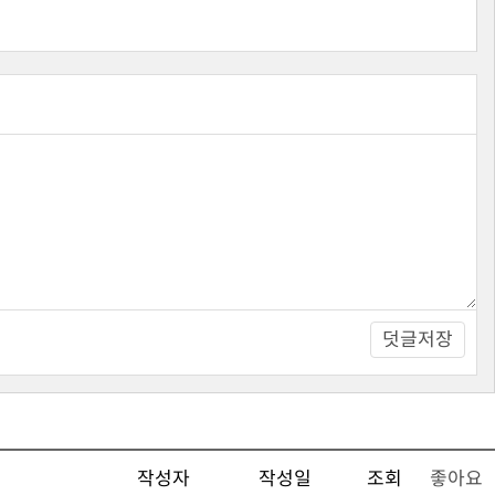
덧글저장
작성자
작성일
조회
좋아요