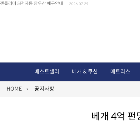
젠틀리머 5단 자동 양우산 예구안내
2026.07.29
젠틀리머 메모리제품 가격인상 안내
2026.07.27
왕나비경추베개 신상품 안내
2026.07.21
짐백(GYM BAG,보스톤백 중형) 배송일정 ..
2026.04.10
미니백팩 예구 안내
2026.04.14
독서쿠션 배송안내
2026.07.18
아름다운 디자인 양우산 예구안내
2026.06.30
통풍방석 신상품 안내
2026.06.02
월드컵 나눔방석 안내
2026.06.13
독서쿠션 2차 예구안내
2026.08.04
베스트셀러
베개 & 쿠션
매트리스
HOME
공지사항
베개 4억 