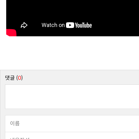
댓글 (
0
)