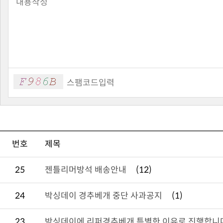
번호
제목
25
젠틀리머방석 배송안내
(12)
24
박싱데이 경추베개 중단 사과공지
(1)
23
박싱데이에 리퍼경추베개 특별한 이유로 진행합니