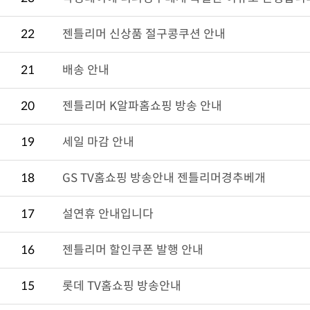
22
젠틀리머 신상품 절구콩쿠션 안내
21
배송 안내
20
젠틀리머 K알파홈쇼핑 방송 안내
19
세일 마감 안내
18
GS TV홈쇼핑 방송안내 젠틀리머경추베개
17
설연휴 안내입니다
16
젠틀리머 할인쿠폰 발행 안내
15
롯데 TV홈쇼핑 방송안내