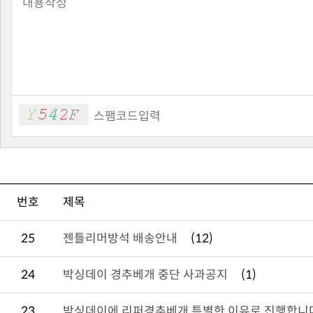
번호
제목
25
젠틀리머방석 배송안내
(12)
24
박싱데이 경추베개 중단 사과공지
(1)
23
박싱데이에 리퍼경추베개 특별한 이유로 진행합니