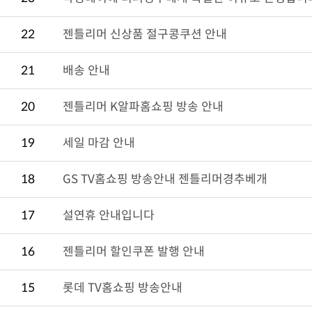
22
젠틀리머 신상품 절구콩쿠션 안내
21
배송 안내
20
젠틀리머 K알파홈쇼핑 방송 안내
19
세일 마감 안내
18
GS TV홈쇼핑 방송안내 젠틀리머경추베개
17
설연휴 안내입니다
16
젠틀리머 할인쿠폰 발행 안내
15
롯데 TV홈쇼핑 방송안내