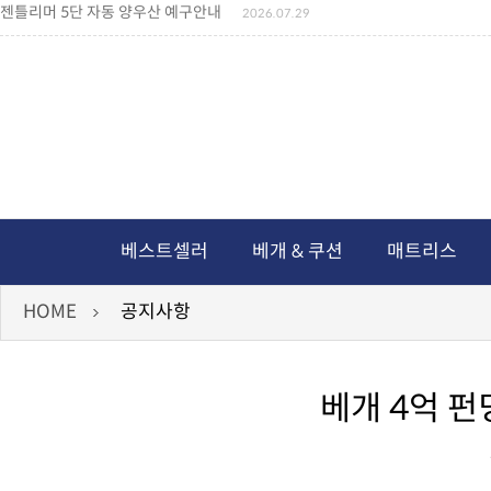
젠틀리머 5단 자동 양우산 예구안내
2026.07.29
젠틀리머 메모리제품 가격인상 안내
2026.07.27
왕나비경추베개 신상품 안내
2026.07.21
짐백(GYM BAG,보스톤백 중형) 배송일정 ..
2026.04.10
미니백팩 예구 안내
2026.04.14
독서쿠션 배송안내
2026.07.18
아름다운 디자인 양우산 예구안내
2026.06.30
통풍방석 신상품 안내
2026.06.02
월드컵 나눔방석 안내
2026.06.13
독서쿠션 2차 예구안내
2026.08.04
베스트셀러
베개 & 쿠션
매트리스
HOME
공지사항
베개 4억 