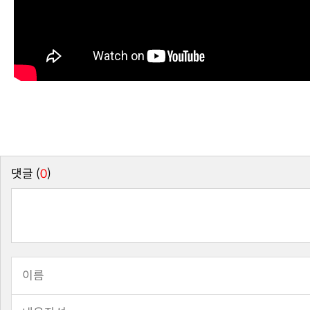
댓글 (
0
)