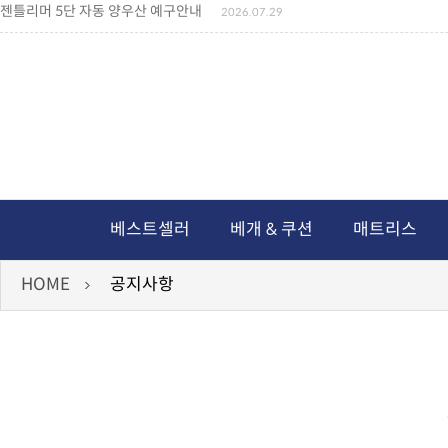
젠틀리머 5단 자동 양우산 예구안내
2026.07.29
젠틀리머 메모리제품 가격인상 안내
2026.07.27
왕나비경추베개 신상품 안내
2026.07.21
짐백(GYM BAG,보스톤백 중형) 배송일정 ..
2026.04.10
미니백팩 예구 안내
2026.04.14
독서쿠션 배송안내
2026.07.18
아름다운 디자인 양우산 예구안내
2026.06.30
통풍방석 신상품 안내
2026.06.02
월드컵 나눔방석 안내
2026.06.13
독서쿠션 2차 예구안내
2026.08.04
베스트셀러
베개 & 쿠션
매트리스
HOME
공지사항