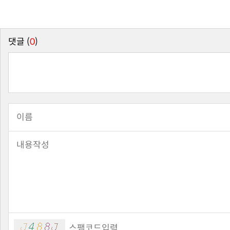
댓글 (
0
)