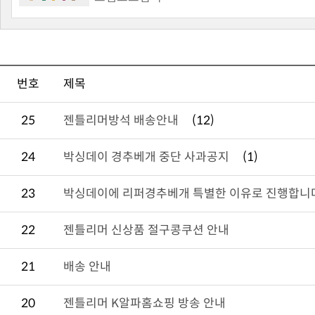
번호
제목
25
젠틀리머방석 배송안내
(12)
24
박싱데이 경추베개 중단 사과공지
(1)
23
박싱데이에 리퍼경추베개 특별한 이유로 진행합니
22
젠틀리머 신상품 절구콩쿠션 안내
21
배송 안내
20
젠틀리머 K알파홈쇼핑 방송 안내