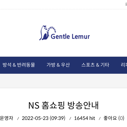
방석 & 반려동물
가방 & 우산
스포츠 & 기타
리
NS 홈쇼핑 방송안내
운영자
2022-05-23 (09:39)
16454 hit
좋아요 (
0
)