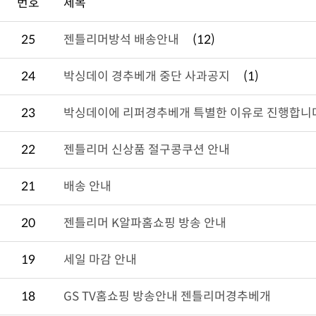
번호
제목
25
젠틀리머방석 배송안내
(12)
24
박싱데이 경추베개 중단 사과공지
(1)
23
박싱데이에 리퍼경추베개 특별한 이유로 진행합니
22
젠틀리머 신상품 절구콩쿠션 안내
21
배송 안내
20
젠틀리머 K알파홈쇼핑 방송 안내
19
세일 마감 안내
18
GS TV홈쇼핑 방송안내 젠틀리머경추베개