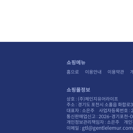
쇼핑메뉴
홈으로
이용안내
이용약관
쇼핑몰정보
상호 : (주)체인지유어라이프
주소 : 경기도 포천시 소홀읍 화합로30
대표자 : 소은주 사업자등록번호 : 28
통신판매업신고 : 2026-경기포천-0
개인정보관리책임자 : 소은주 개인
gtl@gentlelemur.com
이메일 :