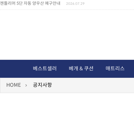
젠틀리머 5단 자동 양우산 예구안내
2026.07.29
젠틀리머 메모리제품 가격인상 안내
2026.07.27
왕나비경추베개 신상품 안내
2026.07.21
짐백(GYM BAG,보스톤백 중형) 배송일정 ..
2026.04.10
미니백팩 예구 안내
2026.04.14
독서쿠션 배송안내
2026.07.18
아름다운 디자인 양우산 예구안내
2026.06.30
통풍방석 신상품 안내
2026.06.02
월드컵 나눔방석 안내
2026.06.13
독서쿠션 2차 예구안내
2026.08.04
베스트셀러
베개 & 쿠션
매트리스
HOME
공지사항