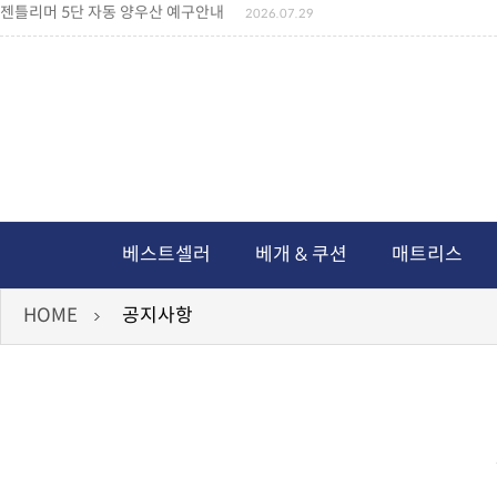
젠틀리머 5단 자동 양우산 예구안내
2026.07.29
젠틀리머 메모리제품 가격인상 안내
2026.07.27
왕나비경추베개 신상품 안내
2026.07.21
짐백(GYM BAG,보스톤백 중형) 배송일정 ..
2026.04.10
미니백팩 예구 안내
2026.04.14
독서쿠션 배송안내
2026.07.18
아름다운 디자인 양우산 예구안내
2026.06.30
통풍방석 신상품 안내
2026.06.02
월드컵 나눔방석 안내
2026.06.13
독서쿠션 2차 예구안내
2026.08.04
베스트셀러
베개 & 쿠션
매트리스
HOME
공지사항