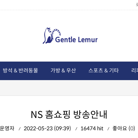
방석 & 반려동물
가방 & 우산
스포츠 & 기타
리
NS 홈쇼핑 방송안내
운영자
2022-05-23 (09:39)
16474 hit
좋아요 (
0
)