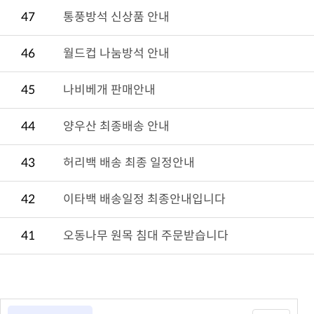
47
통풍방석 신상품 안내
46
월드컵 나눔방석 안내
45
나비베개 판매안내
44
양우산 최종배송 안내
43
허리백 배송 최종 일정안내
42
이타백 배송일정 최종안내입니다
41
오동나무 원목 침대 주문받습니다