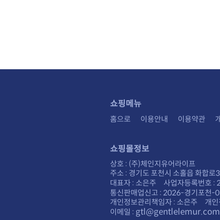
쇼핑메뉴
홈으로
이용안내
이용약관
쇼핑몰정보
상호 : (주)체인지유어라이프
주소 : 경기도 포천시 소홀읍 화합로30
대표자 : 소은주 사업자등록번호 : 28
통신판매업신고 : 2026-경기포천-0
개인정보관리책임자 : 소은주 개인
gtl@gentlelemur.com
이메일 :