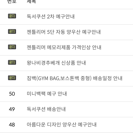
번호
제목
독서쿠션 2차 예구안내
젠틀리머 5단 자동 양우산 예구안내
젠틀리머 메모리제품 가격인상 안내
왕나비경추베개 신상품 안내
짐백(GYM BAG,보스톤백 중형) 배송일정 안내
50
미니백팩 예구 안내
49
독서쿠션 배송안내
48
아름다운 디자인 양우산 예구안내