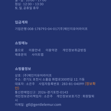
월 - 금 : 10:00 ~ 17:00
점심 : 12:30 ~ 13:30
토, 일, 공휴일 휴무
입금계좌
기업은행 008-178793-04-017(주)체인지유어라이프
쇼핑메뉴
홈으로
이용안내
이용약관
개인정보취급방침
제휴문의
사이트맵
쇼핑몰정보
상호 : (주)체인지유어라이프
주소 : 경기도 포천시 소홀읍 화합로300번길 12, 가동
대표자 : 소은주 사업자등록번호 : 283-81-04099
인)
통신판매업신고 : 2026-경기포천-0143
시
gtl@gentlelemur.com
이메일 :