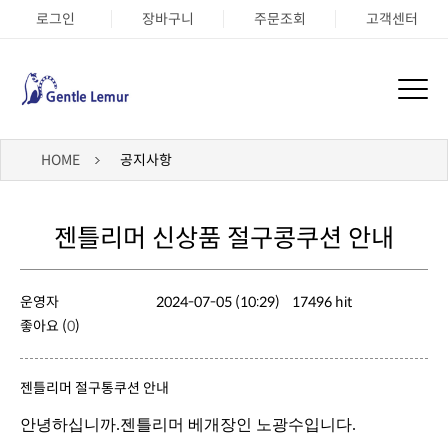
로그인
장바구니
주문조회
고객센터
HOME
공지사항
젠틀리머 신상품 절구콩쿠션 안내
운영자
2024-07-05 (10:29)
17496 hit
좋아요 (
0
)
젠틀리머 절구통쿠션 안내
안녕하십니까.젠틀리머 베개장인 노광수입니다.