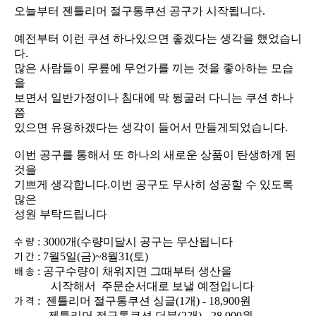
오늘부터 젠틀리머 절구통쿠션 공구가 시작됩니다.
다.
을
쯤
있으면 유용하겠다는 생각이 들어서 만들게되었습니다.
것을
많은
성원 부탁드립니다
수 량
: 3000개(수량미달시 공구는 무산됩니다
기 간
: 7월5일(금)~8월31(토)
배 송
: 공구수량이 채워지면 그때부터 생산을
시작해서 주문순서대로 보낼 예정입니다
가 격
: 젠틀리머 절구통쿠션 싱글(1개) - 18,900원
젠틀리머 절구통쿠션 더블(2개) - 28,900원