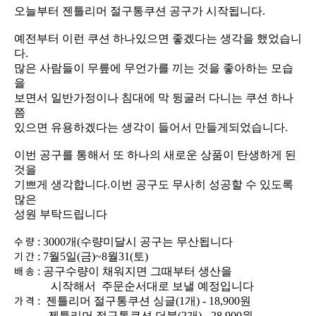
오늘부터 젠틀리머 절구통쿠션 공구가 시작됩니다.
다.
을
쯤
있으면 유용하겠다는 생각이 들어서 만들게되었습니다.
것을
많은
성원 부탁드립니다
수 량
: 3000개(수량미달시 공구는 무산됩니다
기 간
: 7월5일(금)~8월31(토)
배 송
: 공구수량이 채워지면 그때부터 생산을
시작해서 주문순서대로 보낼 예정입니다
가 격
: 젠틀리머 절구통쿠션 싱글(1개) - 18,900원
젠틀리머 절구통쿠션 더블(2개) - 28,900원