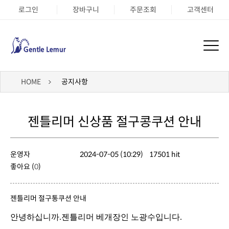
로그인
장바구니
주문조회
고객센터
HOME
공지사항
젠틀리머 신상품 절구콩쿠션 안내
운영자
2024-07-05 (10:29)
17501 hit
좋아요 (
0
)
젠틀리머 절구통쿠션 안내
안녕하십니까.젠틀리머 베개장인 노광수입니다.