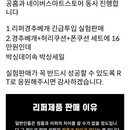
니다
1.리퍼경추베개 긴급투입 실험판매
만원인데
박싱데이속 박싱세일
T로 응원해주시면 감사하겠습니다.