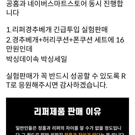
니다
1.리퍼경추베개 긴급투입 실험판매
만원인데
박싱데이속 박싱세일
T로 응원해주시면 감사하겠습니다.