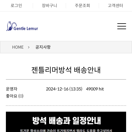
로그인
장바구니
주문조회
고객센터
HOME
공지사항
젠틀리머방석 배송안내
운영자
2024-12-16 (13:35)
49009 hit
좋아요 (
0
)