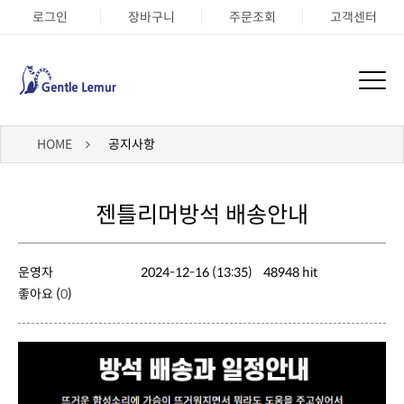
로그인
장바구니
주문조회
고객센터
HOME
공지사항
젠틀리머방석 배송안내
운영자
2024-12-16 (13:35)
48948 hit
좋아요 (
0
)