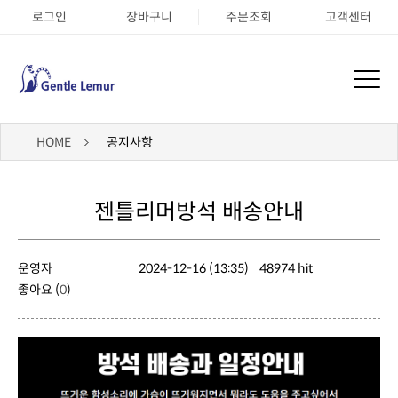
로그인
장바구니
주문조회
고객센터
HOME
공지사항
젠틀리머방석 배송안내
운영자
2024-12-16 (13:35)
48974 hit
좋아요 (
0
)