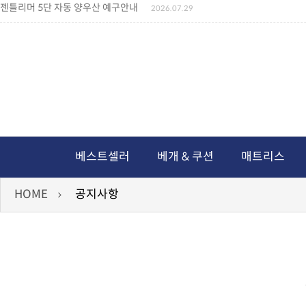
젠틀리머 5단 자동 양우산 예구안내
2026.07.29
젠틀리머 메모리제품 가격인상 안내
2026.07.27
왕나비경추베개 신상품 안내
2026.07.21
짐백(GYM BAG,보스톤백 중형) 배송일정 ..
2026.04.10
미니백팩 예구 안내
2026.04.14
독서쿠션 배송안내
2026.07.18
아름다운 디자인 양우산 예구안내
2026.06.30
통풍방석 신상품 안내
2026.06.02
월드컵 나눔방석 안내
2026.06.13
독서쿠션 2차 예구안내
2026.08.04
베스트셀러
베개 & 쿠션
매트리스
HOME
공지사항