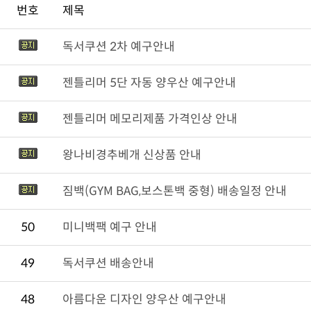
번호
제목
독서쿠션 2차 예구안내
젠틀리머 5단 자동 양우산 예구안내
젠틀리머 메모리제품 가격인상 안내
왕나비경추베개 신상품 안내
짐백(GYM BAG,보스톤백 중형) 배송일정 안내
50
미니백팩 예구 안내
49
독서쿠션 배송안내
48
아름다운 디자인 양우산 예구안내