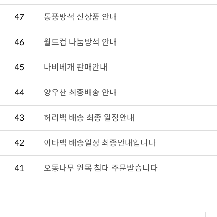
47
통풍방석 신상품 안내
46
월드컵 나눔방석 안내
45
나비베개 판매안내
44
양우산 최종배송 안내
43
허리백 배송 최종 일정안내
42
이타백 배송일정 최종안내입니다
41
오동나무 원목 침대 주문받습니다