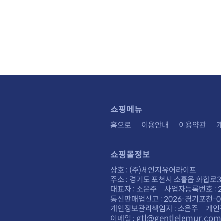
쇼핑메뉴
홈으로
이용안내
이용약관
쇼핑몰정보
상호 : (주)체인지유어라이프
주소 : 경기도 포천시 소홀읍 화합로30
대표자 : 소은주 사업자등록번호 : 28
통신판매업신고 : 2026-경기포천-0
개인정보관리책임자 : 소은주 개인
gtl@gentlelemur.com
이메일 :