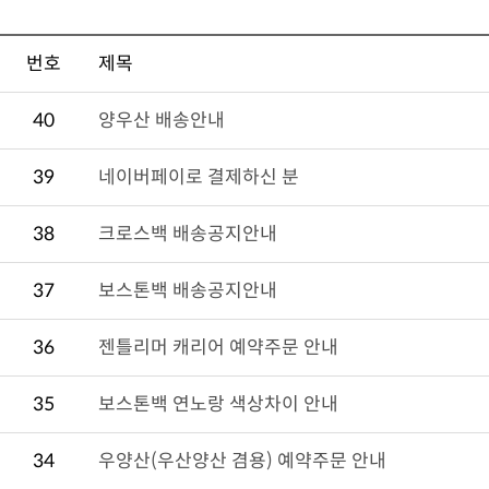
번호
제목
40
양우산 배송안내
39
네이버페이로 결제하신 분
38
크로스백 배송공지안내
37
보스톤백 배송공지안내
36
젠틀리머 캐리어 예약주문 안내
35
보스톤백 연노랑 색상차이 안내
34
우양산(우산양산 겸용) 예약주문 안내