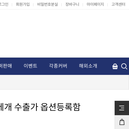
로그인
회원가입
비밀번호분실
장바구니
마이페이지
고객센터
퍼판매
이벤트
각종커버
해외소개
베개 수출가 옵션등록함