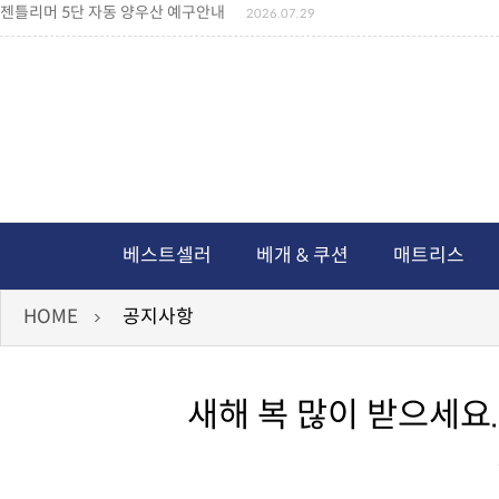
젠틀리머 5단 자동 양우산 예구안내
2026.07.29
젠틀리머 메모리제품 가격인상 안내
2026.07.27
왕나비경추베개 신상품 안내
2026.07.21
짐백(GYM BAG,보스톤백 중형) 배송일정 ..
2026.04.10
미니백팩 예구 안내
2026.04.14
독서쿠션 배송안내
2026.07.18
아름다운 디자인 양우산 예구안내
2026.06.30
통풍방석 신상품 안내
2026.06.02
월드컵 나눔방석 안내
2026.06.13
독서쿠션 2차 예구안내
2026.08.04
베스트셀러
베개 & 쿠션
매트리스
HOME
공지사항
새해 복 많이 받으세