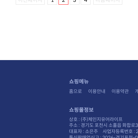
이전페이지
1
2
3
4
다음페이지
쇼핑메뉴
홈으로
이용안내
이용약관
쇼핑몰정보
상호 : (주)체인지유어라이프
주소 : 경기도 포천시 소홀읍 화합로30
대표자 : 소은주 사업자등록번호 : 28
통신판매업신고 : 2026-경기포천-0