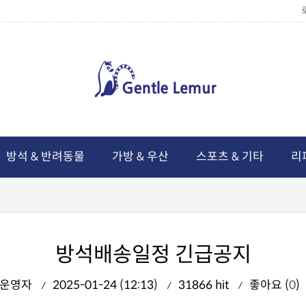
방석 & 반려동물
가방 & 우산
스포츠 & 기타
리
방석배송일정 긴급공지
운영자
2025-01-24 (12:13)
31866 hit
좋아요 (
0
)