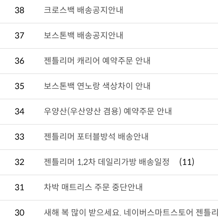
38
크로스백 배송공지안내
37
보스톤백 배송공지안내
36
젠틀리머 캐리어 예약주문 안내
35
보스톤백 연노랑 색상차이 안내
34
우양산(우산양산 겸용) 예약주문 안내
33
젠틀리머 포터블방석 배송안내
32
젠틀리머 1,2차 데일리가방 배송일정
(11)
31
차박 매트리스 주문 중단안내
30
새해 복 많이 받으세요. 네이버스마트스토어 젠틀리