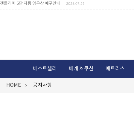
젠틀리머 5단 자동 양우산 예구안내
2026.07.29
젠틀리머 메모리제품 가격인상 안내
2026.07.27
왕나비경추베개 신상품 안내
2026.07.21
짐백(GYM BAG,보스톤백 중형) 배송일정 ..
2026.04.10
미니백팩 예구 안내
2026.04.14
독서쿠션 배송안내
2026.07.18
아름다운 디자인 양우산 예구안내
2026.06.30
통풍방석 신상품 안내
2026.06.02
월드컵 나눔방석 안내
2026.06.13
독서쿠션 2차 예구안내
2026.08.04
베스트셀러
베개 & 쿠션
매트리스
HOME
공지사항