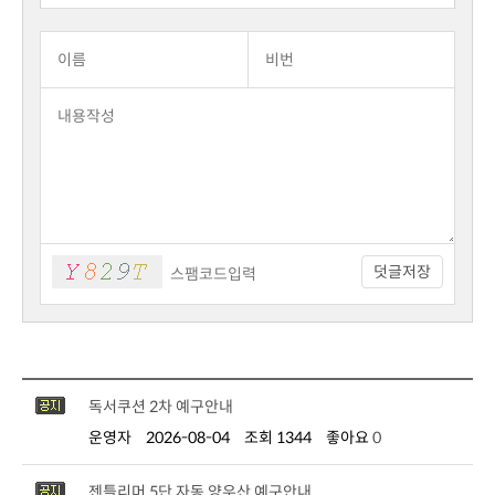
덧글저장
독서쿠션 2차 예구안내
운영자
2026-08-04
조회 1344
좋아요
0
젠틀리머 5단 자동 양우산 예구안내