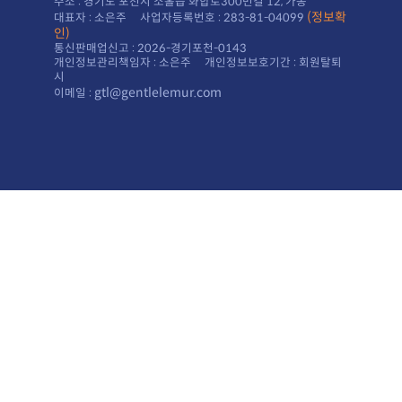
주소 : 경기도 포천시 소홀읍 화합로300번길 12, 가동
대표자 : 소은주 사업자등록번호 : 283-81-04099
인)
통신판매업신고 : 2026-경기포천-0143
시
gtl@gentlelemur.com
이메일 :