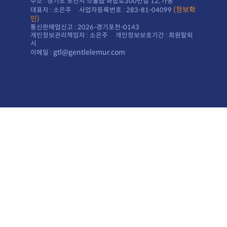
주소 : 경기도 포천시 소홀읍 화합로300번길 12, 가동
대표자 : 소은주 사업자등록번호 : 283-81-04099
인)
통신판매업신고 : 2026-경기포천-0143
시
gtl@gentlelemur.com
이메일 :